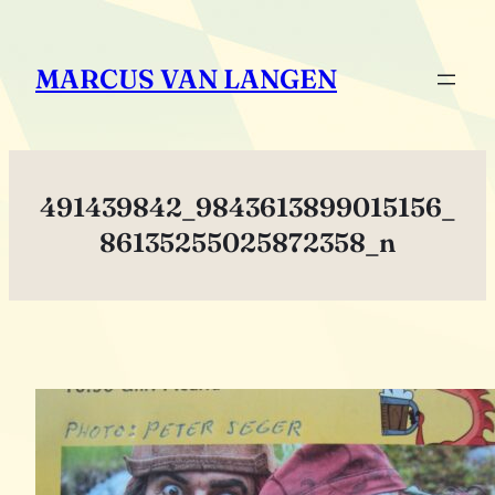
Zum
Inhalt
MARCUS VAN LANGEN
springen
491439842_9843613899015156_
86135255025872358_n