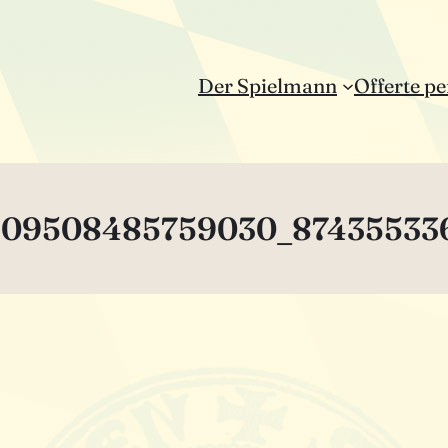
Der Spielmann
Offerte pe
09508485759030_87435533