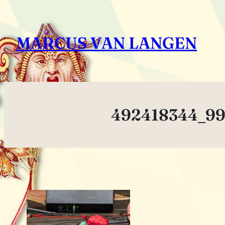
Zum
Inhalt
MARCUS VAN LANGEN
springen
492418344_99