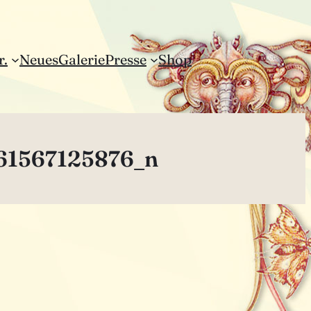
r.
Neues
Galerie
Presse
Shop
61567125876_n